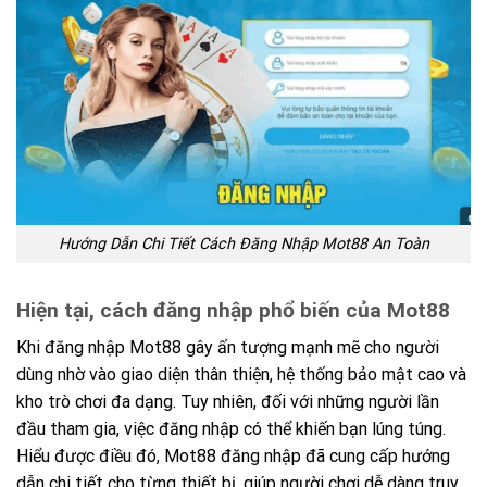
Hướng Dẫn Chi Tiết Cách Đăng Nhập Mot88 An Toàn
Hiện tại, cách đăng nhập phổ biến của Mot88
Khi đăng nhập Mot88 gây ấn tượng mạnh mẽ cho người
dùng nhờ vào giao diện thân thiện, hệ thống bảo mật cao và
kho trò chơi đa dạng. Tuy nhiên, đối với những người lần
đầu tham gia, việc đăng nhập có thể khiến bạn lúng túng.
Hiểu được điều đó, Mot88 đăng nhập đã cung cấp hướng
dẫn chi tiết cho từng thiết bị, giúp người chơi dễ dàng truy