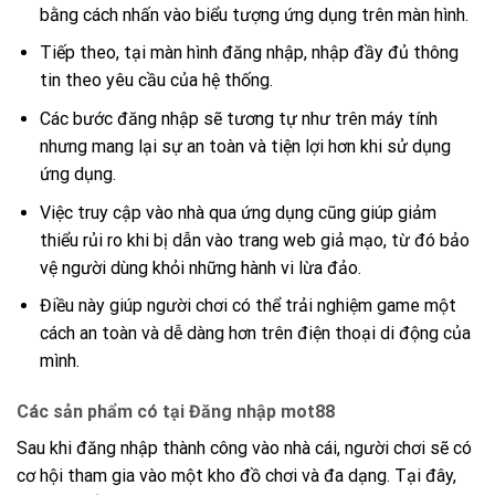
bằng cách nhấn vào biểu tượng ứng dụng trên màn hình.
Tiếp theo, tại màn hình đăng nhập, nhập đầy đủ thông
tin theo yêu cầu của hệ thống.
Các bước đăng nhập sẽ tương tự như trên máy tính
nhưng mang lại sự an toàn và tiện lợi hơn khi sử dụng
ứng dụng.
Việc truy cập vào nhà qua ứng dụng cũng giúp giảm
thiểu rủi ro khi bị dẫn vào trang web giả mạo, từ đó bảo
vệ người dùng khỏi những hành vi lừa đảo.
Điều này giúp người chơi có thể trải nghiệm game một
cách an toàn và dễ dàng hơn trên điện thoại di động của
mình.
Các sản phẩm có tại Đăng nhập mot88
Sau khi đăng nhập thành công vào nhà cái, người chơi sẽ có
cơ hội tham gia vào một kho đồ chơi và đa dạng. Tại đây,