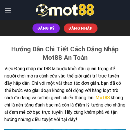
Skip
to
content
ĐĂNG KÝ
ĐĂNG NHẬP
Hướng Dẫn Chi Tiết Cách Đăng Nhập
Mot88 An Toàn
Việc Đăng nhập mot88 là bước khởi đầu quan trọng để
người chơi mở ra cánh cửa vào thế giới giải trí trực tuyến
đầy hấp dẫn. Chỉ với một vài thao tác đơn giản, bạn đã có
thể bước vào giai đoạn không sôi động với hàng loạt trò
chơi đa dạng và cơ hội giành chiến thắng lớn.
Mot88
không
chỉ là nền tảng đánh bạc mà còn là điểm lý tưởng cho những
ai đam mê cờ bạc trực tuyến. Hãy cùng khám phá và tận
hưởng những điều tuyệt vời tại đây!