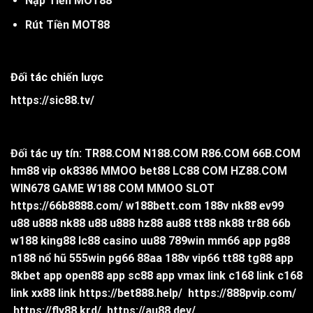
Nạp Tiền MOT88
Rút Tiền MOT88
Đối tác chiến lược
https://sic88.tv/
Đối tác uy tín:
TR88.COM
N188.COM
R86.COM
66B.COM
hm88 vip
ok8386
MMOO
bet88
LC88 COM
HZ88.COM
WIN678 GAME
W188 COM
MMOO SLOT
https://66b8888.com/
w188bett.com
188v
nk88
ev99
u88
u888
nk88
u88
u888
hz88
au88
tt88
nk88
tr88
66b
w188
king88
lc88 casino
uu88
789win
mm66
app pg88
n188
nổ hũ
555win
pg66
88aa
188v
vip66
tt88
tg88 app
8kbet app
open88 app
sc88 app
vmax link
c168 link
c168
link
xx88 link
https://bet888.help/
https://888pvip.com/
https://fly88.krd/
https://au88.dev/