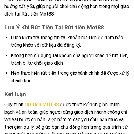
hướng tất yếu, giúp người chơi chủ động hơn trong mọi giao
dịch tại Rút tiền Mot88.
Lưu Ý Khi Rút Tiền Tại Rút tiền Mot88
Luôn kiểm tra thông tin tài khoản rút tiền để đảm bảo
trùng khớp với dữ liệu đã đăng ký.
Không nên sử dụng tài khoản của người khác để rút tiền,
tránh bị từ chối giao dịch.
Nên thực hiện rút tiền trong giờ hành chính để được xử lý
nhanh hơn.
Kết luận
Quy trình
rút tiền MOT88
được thiết kế đơn giản, minh
bạch và an toàn, giúp người dùng giao dịch nhanh chóng chỉ
với vài bước cơ bản. Việc nắm rõ các yêu cầu, hạn mức và
thời gian xử lý sẽ giúp bạn chủ động hơn trong quá trình sử