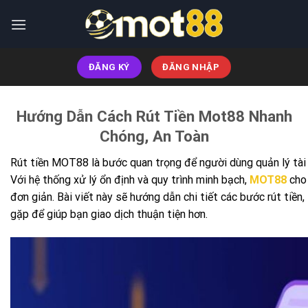
Skip
to
content
ĐĂNG KÝ
ĐĂNG NHẬP
Hướng Dẫn Cách Rút Tiền Mot88 Nhanh
Chóng, An Toàn
Rút tiền MOT88 là bước quan trọng để người dùng quản lý tài 
Với hệ thống xử lý ổn định và quy trình minh bạch,
MOT88
cho
đơn giản. Bài viết này sẽ hướng dẫn chi tiết các bước rút tiền
gặp để giúp bạn giao dịch thuận tiện hơn.