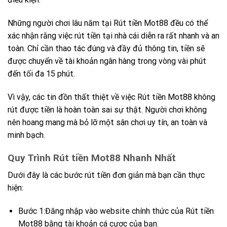
Những người chơi lâu năm tại Rút tiền Mot88 đều có thể
xác nhận rằng việc rút tiền tại nhà cái diễn ra rất nhanh và an
toàn. Chỉ cần thao tác đúng và đầy đủ thông tin, tiền sẽ
được chuyển về tài khoản ngân hàng trong vòng vài phút
đến tối đa 15 phút.
Vì vậy, các tin đồn thất thiệt về việc Rút tiền Mot88 không
rút được tiền là hoàn toàn sai sự thật. Người chơi không
nên hoang mang mà bỏ lỡ một sân chơi uy tín, an toàn và
minh bạch.
Quy Trình Rút tiền Mot88 Nhanh Nhất
Dưới đây là các bước rút tiền đơn giản mà bạn cần thực
hiện:
Bước 1:Đăng nhập vào website chính thức của Rút tiền
Mot88 bằng tài khoản cá cược của bạn.