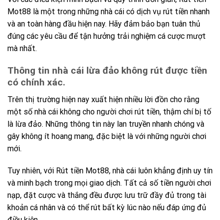
Mot88 là một trong những nhà cái có dịch vụ rút tiền nhanh
và an toàn hàng đầu hiện nay. Hãy đảm bảo bạn tuân thủ
đúng các yêu cầu để tận hưởng trải nghiệm cá cược mượt
mà nhất.
Thông tin nhà cái lừa đảo không rút được tiền
có chính xác.
Trên thị trường hiện nay xuất hiện nhiều lời đồn cho rằng
một số nhà cái không cho người chơi rút tiền, thậm chí bị tố
là lừa đảo. Những thông tin này lan truyền nhanh chóng và
gây không ít hoang mang, đặc biệt là với những người chơi
mới.
Tuy nhiên, với Rút tiền Mot88, nhà cái luôn khẳng định uy tín
và minh bạch trong mọi giao dịch. Tất cả số tiền người chơi
nạp, đặt cược và thắng đều được lưu trữ đầy đủ trong tài
khoản cá nhân và có thể rút bất kỳ lúc nào nếu đáp ứng đủ
điều kiện.