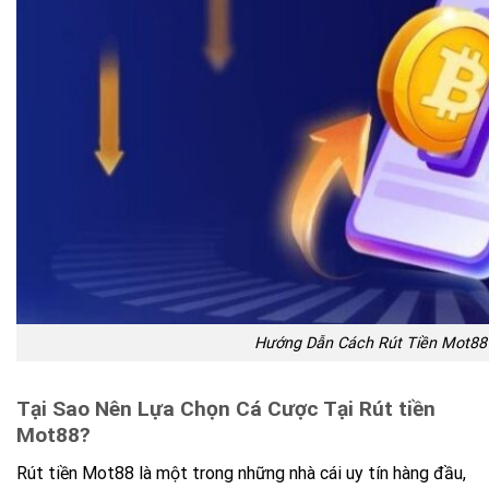
Hướng Dẫn Cách Rút Tiền Mot88
Tại Sao Nên Lựa Chọn Cá Cược Tại Rút tiền
Mot88?
Rút tiền Mot88 là một trong những nhà cái uy tín hàng đầu,